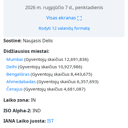
2026 m. rugpjūčio 7 d., penktadienis
⛶
Visas ekranas
Rodyti 12 valandų formatą
Sostinė:
Naujasis Delis
Didžiausios miestai:
Mumbai
(Gyventojų skaičius 12,691,836)
Delhi
(Gyventojų skaičius 10,927,986)
Bengalūras
(Gyventojų skaičius 8,443,675)
Ahmedabadas
(Gyventojų skaičius 6,357,693)
Čenajus
(Gyventojų skaičius 4,681,087)
Laiko zona:
IN
ISO Alpha-2:
IND
IANA Laiko juosta:
IST