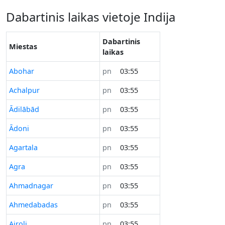
Dabartinis laikas vietoje Indija
Dabartinis
Miestas
laikas
Abohar
pn
03:55
Achalpur
pn
03:55
Ādilābād
pn
03:55
Ādoni
pn
03:55
Agartala
pn
03:55
Agra
pn
03:55
Ahmadnagar
pn
03:55
Ahmedabadas
pn
03:55
Airoli
pn
03:55