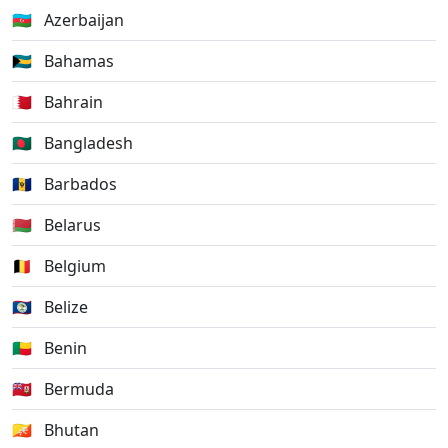
🇦🇿
Azerbaijan
🇧🇸
Bahamas
🇧🇭
Bahrain
🇧🇩
Bangladesh
🇧🇧
Barbados
🇧🇾
Belarus
🇧🇪
Belgium
🇧🇿
Belize
🇧🇯
Benin
🇧🇲
Bermuda
🇧🇹
Bhutan