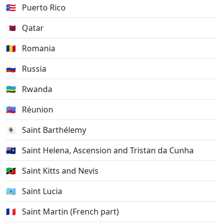
🇵🇷
Puerto Rico
🇶🇦
Qatar
🇷🇴
Romania
🇷🇺
Russia
🇷🇼
Rwanda
🇷🇪
Réunion
🇧🇱
Saint Barthélemy
🇸🇭
Saint Helena, Ascension and Tristan da Cunha
🇰🇳
Saint Kitts and Nevis
🇱🇨
Saint Lucia
🇲🇫
Saint Martin (French part)