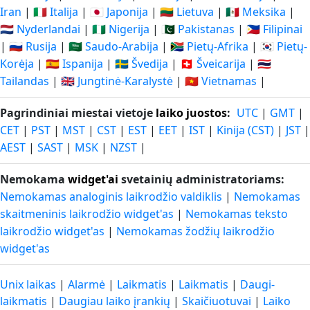
Iran
|
🇮🇹 Italija
|
🇯🇵 Japonija
|
🇱🇹 Lietuva
|
🇲🇽 Meksika
|
🇳🇱 Nyderlandai
|
🇳🇬 Nigerija
|
🇵🇰 Pakistanas
|
🇵🇭 Filipinai
|
🇷🇺 Rusija
|
🇸🇦 Saudo-Arabija
|
🇿🇦 Pietų-Afrika
|
🇰🇷 Pietų-
Korėja
|
🇪🇸 Ispanija
|
🇸🇪 Švedija
|
🇨🇭 Šveicarija
|
🇹🇭
Tailandas
|
🇬🇧 Jungtinė-Karalystė
|
🇻🇳 Vietnamas
|
Pagrindiniai miestai vietoje
laiko juostos
:
UTC
|
GMT
|
CET
|
PST
|
MST
|
CST
|
EST
|
EET
|
IST
|
Kinija (CST)
|
JST
|
AEST
|
SAST
|
MSK
|
NZST
|
Nemokama
widget'ai
svetainių administratoriams:
Nemokamas analoginis laikrodžio valdiklis
|
Nemokamas
skaitmeninis laikrodžio widget'as
|
Nemokamas teksto
laikrodžio widget'as
|
Nemokamas žodžių laikrodžio
widget'as
Unix laikas
|
Alarmė
|
Laikmatis
|
Laikmatis
|
Daugi-
laikmatis
|
Daugiau laiko įrankių
|
Skaičiuotuvai
|
Laiko