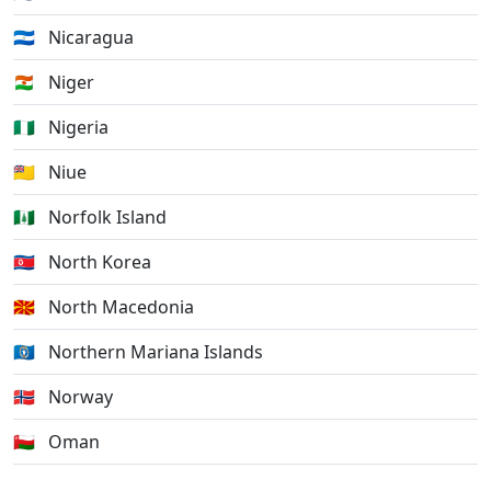
🇳🇮
Nicaragua
🇳🇪
Niger
🇳🇬
Nigeria
🇳🇺
Niue
🇳🇫
Norfolk Island
🇰🇵
North Korea
🇲🇰
North Macedonia
🇲🇵
Northern Mariana Islands
🇳🇴
Norway
🇴🇲
Oman