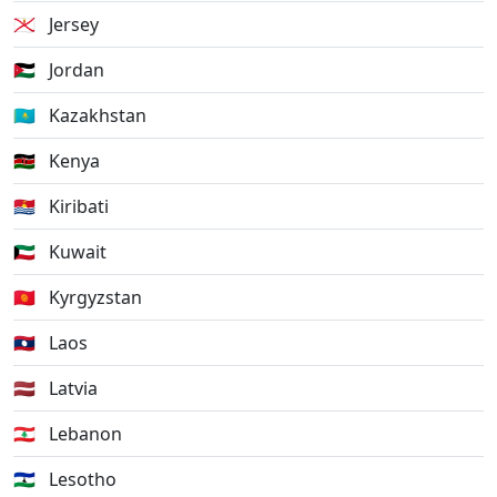
🇯🇪
Jersey
🇯🇴
Jordan
🇰🇿
Kazakhstan
🇰🇪
Kenya
🇰🇮
Kiribati
🇰🇼
Kuwait
🇰🇬
Kyrgyzstan
🇱🇦
Laos
🇱🇻
Latvia
🇱🇧
Lebanon
🇱🇸
Lesotho