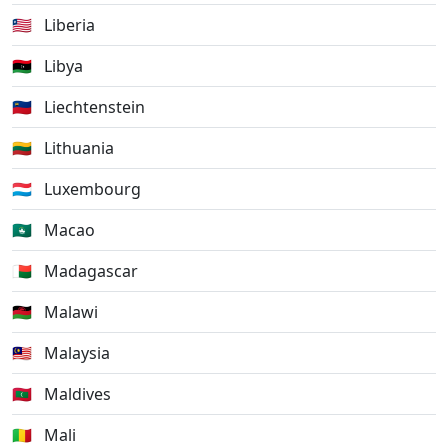
🇱🇷
Liberia
🇱🇾
Libya
🇱🇮
Liechtenstein
🇱🇹
Lithuania
🇱🇺
Luxembourg
🇲🇴
Macao
🇲🇬
Madagascar
🇲🇼
Malawi
🇲🇾
Malaysia
🇲🇻
Maldives
🇲🇱
Mali