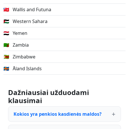
🇼🇫
Wallis and Futuna
🇪🇭
Western Sahara
🇾🇪
Yemen
🇿🇲
Zambia
🇿🇼
Zimbabwe
🇦🇽
Åland Islands
Dažniausiai užduodami
klausimai
Kokios yra penkios kasdienės maldos?