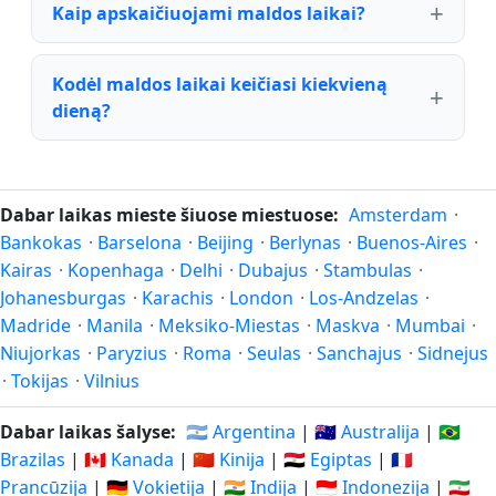
Kaip apskaičiuojami maldos laikai?
Kodėl maldos laikai keičiasi kiekvieną
dieną?
Dabar laikas mieste šiuose miestuose:
Amsterdam
·
Bankokas
·
Barselona
·
Beijing
·
Berlynas
·
Buenos-Aires
·
Kairas
·
Kopenhaga
·
Delhi
·
Dubajus
·
Stambulas
·
Johanesburgas
·
Karachis
·
London
·
Los-Andzelas
·
Madride
·
Manila
·
Meksiko-Miestas
·
Maskva
·
Mumbai
·
Niujorkas
·
Paryzius
·
Roma
·
Seulas
·
Sanchajus
·
Sidnejus
·
Tokijas
·
Vilnius
Dabar laikas šalyse:
🇦🇷 Argentina
|
🇦🇺 Australija
|
🇧🇷
Brazilas
|
🇨🇦 Kanada
|
🇨🇳 Kinija
|
🇪🇬 Egiptas
|
🇫🇷
Prancūzija
|
🇩🇪 Vokietija
|
🇮🇳 Indija
|
🇮🇩 Indonezija
|
🇮🇷