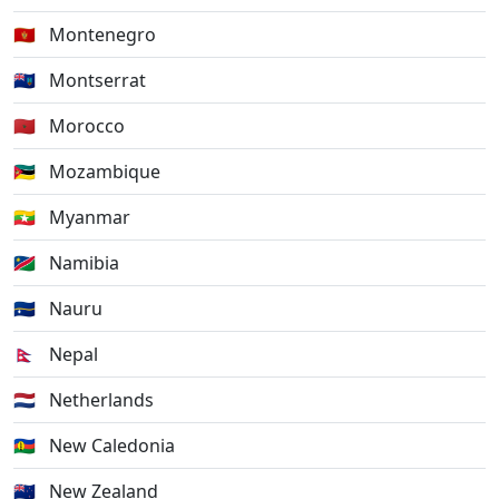
🇲🇪
Montenegro
🇲🇸
Montserrat
🇲🇦
Morocco
🇲🇿
Mozambique
🇲🇲
Myanmar
🇳🇦
Namibia
🇳🇷
Nauru
🇳🇵
Nepal
🇳🇱
Netherlands
🇳🇨
New Caledonia
🇳🇿
New Zealand