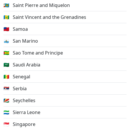
🇵🇲
Saint Pierre and Miquelon
🇻🇨
Saint Vincent and the Grenadines
🇼🇸
Samoa
🇸🇲
San Marino
🇸🇹
Sao Tome and Principe
🇸🇦
Saudi Arabia
🇸🇳
Senegal
🇷🇸
Serbia
🇸🇨
Seychelles
🇸🇱
Sierra Leone
🇸🇬
Singapore