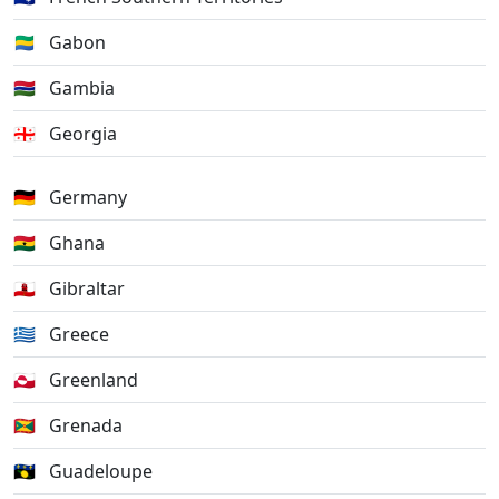
🇬🇦
Gabon
🇬🇲
Gambia
🇬🇪
Georgia
🇩🇪
Germany
🇬🇭
Ghana
🇬🇮
Gibraltar
🇬🇷
Greece
🇬🇱
Greenland
🇬🇩
Grenada
🇬🇵
Guadeloupe