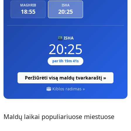
MAGHRIB
ISHA
18:55
20:25
🌃 ISHA
20:25
per 0h 19m 40s
Peržiūrėti visą maldų tvarkaraštį »
Kiblos radimas »
Maldų laikai populiariuose miestuose