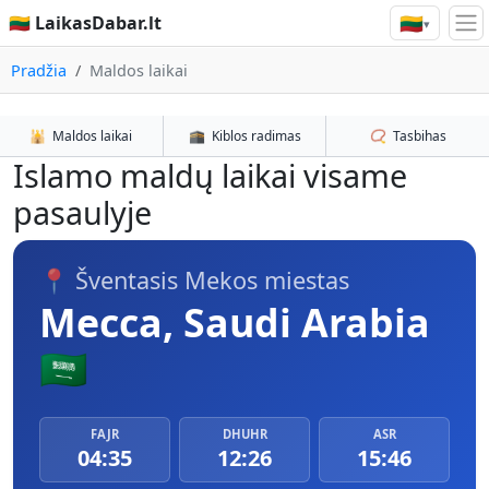
🇱🇹
🇱🇹 LaikasDabar.lt
▾
Pradžia
Maldos laikai
🕌
Maldos laikai
🕋
Kiblos radimas
📿
Tasbihas
Islamo maldų laikai visame
pasaulyje
📍 Šventasis Mekos miestas
Mecca, Saudi Arabia
🇸🇦
FAJR
DHUHR
ASR
04:35
12:26
15:46