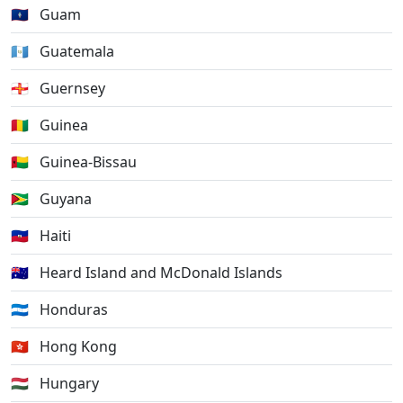
🇬🇺
Guam
🇬🇹
Guatemala
🇬🇬
Guernsey
🇬🇳
Guinea
🇬🇼
Guinea-Bissau
🇬🇾
Guyana
🇭🇹
Haiti
🇭🇲
Heard Island and McDonald Islands
🇭🇳
Honduras
🇭🇰
Hong Kong
🇭🇺
Hungary