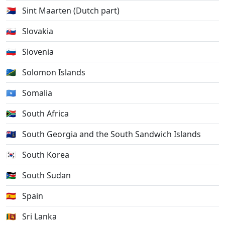
🇸🇽
Sint Maarten (Dutch part)
🇸🇰
Slovakia
🇸🇮
Slovenia
🇸🇧
Solomon Islands
🇸🇴
Somalia
🇿🇦
South Africa
🇬🇸
South Georgia and the South Sandwich Islands
🇰🇷
South Korea
🇸🇸
South Sudan
🇪🇸
Spain
🇱🇰
Sri Lanka