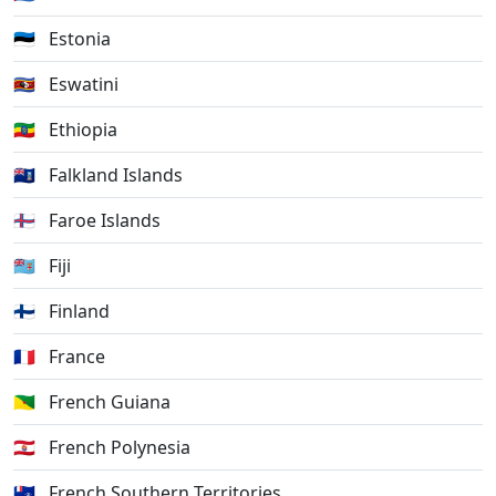
🇪🇪
Estonia
🇸🇿
Eswatini
🇪🇹
Ethiopia
🇫🇰
Falkland Islands
🇫🇴
Faroe Islands
🇫🇯
Fiji
🇫🇮
Finland
🇫🇷
France
🇬🇫
French Guiana
🇵🇫
French Polynesia
🇹🇫
French Southern Territories