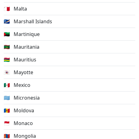
🇲🇹
Malta
🇲🇭
Marshall Islands
🇲🇶
Martinique
🇲🇷
Mauritania
🇲🇺
Mauritius
🇾🇹
Mayotte
🇲🇽
Mexico
🇫🇲
Micronesia
🇲🇩
Moldova
🇲🇨
Monaco
🇲🇳
Mongolia