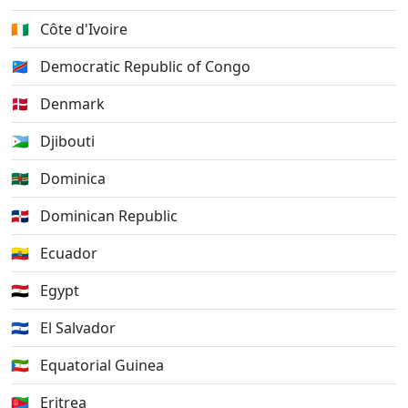
🇨🇮
Côte d'Ivoire
🇨🇩
Democratic Republic of Congo
🇩🇰
Denmark
🇩🇯
Djibouti
🇩🇲
Dominica
🇩🇴
Dominican Republic
🇪🇨
Ecuador
🇪🇬
Egypt
🇸🇻
El Salvador
🇬🇶
Equatorial Guinea
🇪🇷
Eritrea