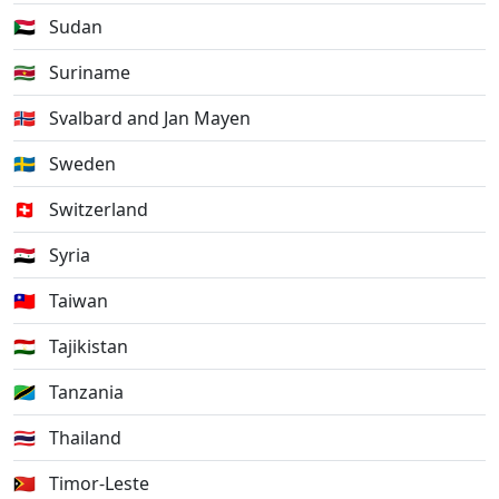
🇸🇩
Sudan
🇸🇷
Suriname
🇸🇯
Svalbard and Jan Mayen
🇸🇪
Sweden
🇨🇭
Switzerland
🇸🇾
Syria
🇹🇼
Taiwan
🇹🇯
Tajikistan
🇹🇿
Tanzania
🇹🇭
Thailand
🇹🇱
Timor-Leste