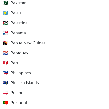
🇵🇰
Pakistan
🇵🇼
Palau
🇵🇸
Palestine
🇵🇦
Panama
🇵🇬
Papua New Guinea
🇵🇾
Paraguay
🇵🇪
Peru
🇵🇭
Philippines
🇵🇳
Pitcairn Islands
🇵🇱
Poland
🇵🇹
Portugal