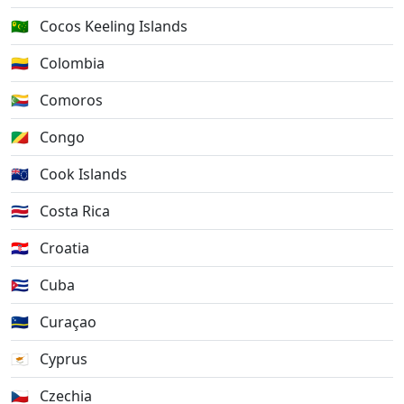
🇨🇨
Cocos Keeling Islands
🇨🇴
Colombia
🇰🇲
Comoros
🇨🇬
Congo
🇨🇰
Cook Islands
🇨🇷
Costa Rica
🇭🇷
Croatia
🇨🇺
Cuba
🇨🇼
Curaçao
🇨🇾
Cyprus
🇨🇿
Czechia