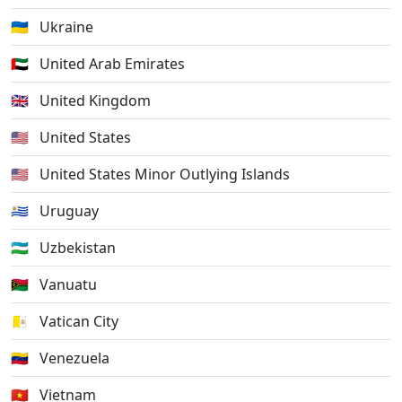
🇺🇦
Ukraine
🇦🇪
United Arab Emirates
🇬🇧
United Kingdom
🇺🇸
United States
🇺🇲
United States Minor Outlying Islands
🇺🇾
Uruguay
🇺🇿
Uzbekistan
🇻🇺
Vanuatu
🇻🇦
Vatican City
🇻🇪
Venezuela
🇻🇳
Vietnam