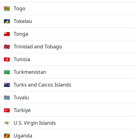
🇹🇬
Togo
🇹🇰
Tokelau
🇹🇴
Tonga
🇹🇹
Trinidad and Tobago
🇹🇳
Tunisia
🇹🇲
Turkmenistan
🇹🇨
Turks and Caicos Islands
🇹🇻
Tuvalu
🇹🇷
Türkiye
🇻🇮
U.S. Virgin Islands
🇺🇬
Uganda