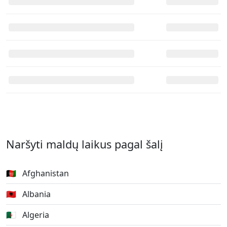
Naršyti maldų laikus pagal šalį
🇦🇫
Afghanistan
🇦🇱
Albania
🇩🇿
Algeria