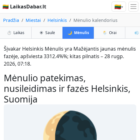
🇱🇹
🇱🇹 LaikasDabar.lt
▾
Pradžia
Miestai
Helsinkis
Mėnulio kalendorius
⏱️
Laikas
☀️
Saulė
🌙
Mėnulis
🌦️
Orai
💨
Šįvakar Helsinkis Mėnulis yra Mažėjantis jaunas mėnulis
fazėje, apšviesta 3312.4%%; kitas pilnatis – 28 rugp.
2026, 07:18.
Mėnulio patekimas,
nusileidimas ir fazės Helsinkis,
Suomija
🌘