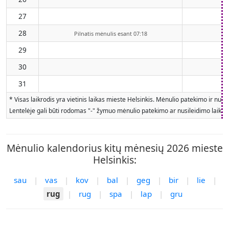
27
28
Pilnatis mėnulis esant 07:18
29
30
31
* Visas laikrodis yra vietinis laikas mieste Helsinkis. Mėnulio patekimo ir nu
Lentelėje gali būti rodomas "-" žymuo mėnulio patekimo ar nusileidimo laiku, je
Mėnulio kalendorius kitų mėnesių 2026 mieste
Helsinkis:
sau
|
vas
|
kov
|
bal
|
geg
|
bir
|
lie
|
rug
|
rug
|
spa
|
lap
|
gru