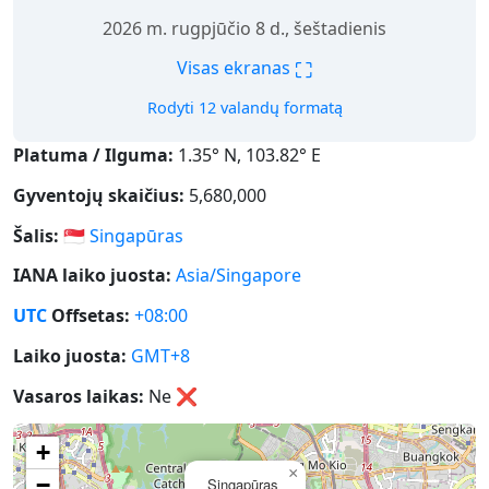
2026 m. rugpjūčio 8 d., šeštadienis
⛶
Visas ekranas
Rodyti 12 valandų formatą
Platuma / Ilguma:
1.35° N, 103.82° E
Gyventojų skaičius:
5,680,000
Šalis:
🇸🇬
Singapūras
IANA laiko juosta:
Asia/Singapore
UTC
Offsetas:
+08:00
Laiko juosta:
GMT+8
Vasaros laikas:
Ne
❌
+
×
−
Singapūras