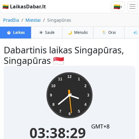
🇱🇹
🇱🇹 LaikasDabar.lt
▾
Pradžia
Miestai
Singapūras
⏱️
Laikas
☀️
Saulė
🌙
Mėnulis
🌦️
Orai
💨
Dabartinis laikas Singapūras,
Singapūras 🇸🇬
03:38:30
12
11
1
10
2
9
3
8
4
7
5
6
GMT+8
03:38:30