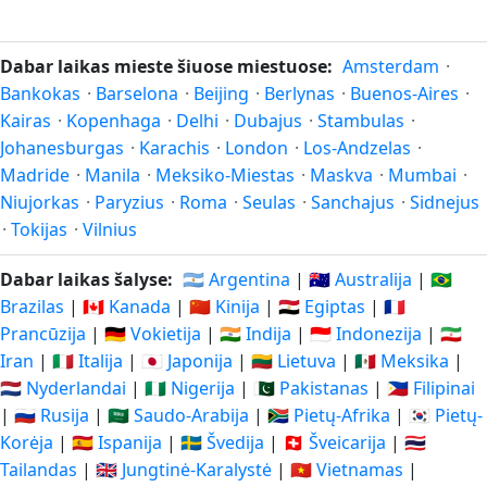
Dabar laikas mieste šiuose miestuose:
Amsterdam
·
Bankokas
·
Barselona
·
Beijing
·
Berlynas
·
Buenos-Aires
·
Kairas
·
Kopenhaga
·
Delhi
·
Dubajus
·
Stambulas
·
Johanesburgas
·
Karachis
·
London
·
Los-Andzelas
·
Madride
·
Manila
·
Meksiko-Miestas
·
Maskva
·
Mumbai
·
Niujorkas
·
Paryzius
·
Roma
·
Seulas
·
Sanchajus
·
Sidnejus
·
Tokijas
·
Vilnius
Dabar laikas šalyse:
🇦🇷 Argentina
|
🇦🇺 Australija
|
🇧🇷
Brazilas
|
🇨🇦 Kanada
|
🇨🇳 Kinija
|
🇪🇬 Egiptas
|
🇫🇷
Prancūzija
|
🇩🇪 Vokietija
|
🇮🇳 Indija
|
🇮🇩 Indonezija
|
🇮🇷
Iran
|
🇮🇹 Italija
|
🇯🇵 Japonija
|
🇱🇹 Lietuva
|
🇲🇽 Meksika
|
🇳🇱 Nyderlandai
|
🇳🇬 Nigerija
|
🇵🇰 Pakistanas
|
🇵🇭 Filipinai
|
🇷🇺 Rusija
|
🇸🇦 Saudo-Arabija
|
🇿🇦 Pietų-Afrika
|
🇰🇷 Pietų-
Korėja
|
🇪🇸 Ispanija
|
🇸🇪 Švedija
|
🇨🇭 Šveicarija
|
🇹🇭
Tailandas
|
🇬🇧 Jungtinė-Karalystė
|
🇻🇳 Vietnamas
|