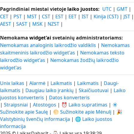
Pagrindiniai miestai vietoje
laiko juostos
:
UTC
|
GMT
|
CET
|
PST
|
MST
|
CST
|
EST
|
EET
|
IST
|
Kinija (CST)
|
JST
|
AEST
|
SAST
|
MSK
|
NZST
|
Nemokama
widget'ai
svetainių administratoriams:
Nemokamas analoginis laikrodžio valdiklis
|
Nemokamas
skaitmeninis laikrodžio widget'as
|
Nemokamas teksto
laikrodžio widget'as
|
Nemokamas žodžių laikrodžio
widget'as
Unix laikas
|
Alarmė
|
Laikmatis
|
Laikmatis
|
Daugi-
laikmatis
|
Daugiau laiko įrankių
|
Skaičiuotuvai
|
Laiko
juostos konverteris
|
Datos konverteris
|
Straipsniai
|
Atostogos
|
⏰ Laiko supratimas
|
☀️
Sužinokite apie Saulę
|
🌕 Sužinokite apie Mėnulį
|
🎉
Valstybinių švenčių informacija
|
🌐 Laiko juostos
informacija
2025 © LaikasDabar.lt - ⌚
Laikas yra 19:38:29