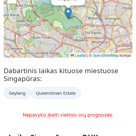
Leaflet
|
©
OpenStreetMap
kūrėjai
Dabartinis laikas kituose miestuose
Singapūras:
Geylang
Queenstown Estate
Nepavyko įkelti vietinio orų prognozės.