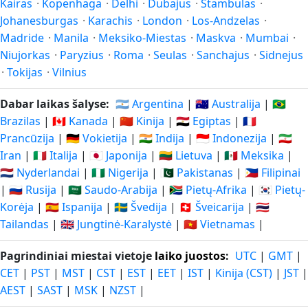
Kairas
·
Kopenhaga
·
Delhi
·
Dubajus
·
Stambulas
·
Johanesburgas
·
Karachis
·
London
·
Los-Andzelas
·
Madride
·
Manila
·
Meksiko-Miestas
·
Maskva
·
Mumbai
·
Niujorkas
·
Paryzius
·
Roma
·
Seulas
·
Sanchajus
·
Sidnejus
·
Tokijas
·
Vilnius
Dabar laikas šalyse:
🇦🇷 Argentina
|
🇦🇺 Australija
|
🇧🇷
Brazilas
|
🇨🇦 Kanada
|
🇨🇳 Kinija
|
🇪🇬 Egiptas
|
🇫🇷
Prancūzija
|
🇩🇪 Vokietija
|
🇮🇳 Indija
|
🇮🇩 Indonezija
|
🇮🇷
Iran
|
🇮🇹 Italija
|
🇯🇵 Japonija
|
🇱🇹 Lietuva
|
🇲🇽 Meksika
|
🇳🇱 Nyderlandai
|
🇳🇬 Nigerija
|
🇵🇰 Pakistanas
|
🇵🇭 Filipinai
|
🇷🇺 Rusija
|
🇸🇦 Saudo-Arabija
|
🇿🇦 Pietų-Afrika
|
🇰🇷 Pietų-
Korėja
|
🇪🇸 Ispanija
|
🇸🇪 Švedija
|
🇨🇭 Šveicarija
|
🇹🇭
Tailandas
|
🇬🇧 Jungtinė-Karalystė
|
🇻🇳 Vietnamas
|
Pagrindiniai miestai vietoje
laiko juostos
:
UTC
|
GMT
|
CET
|
PST
|
MST
|
CST
|
EST
|
EET
|
IST
|
Kinija (CST)
|
JST
|
AEST
|
SAST
|
MSK
|
NZST
|