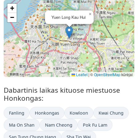
+
×
−
Yuen Long Kau Hui
Leaflet
|
©
OpenStreetMap
kūrėjai
Dabartinis laikas kituose miestuose
Honkongas:
Fanling
Honkongas
Kowloon
Kwai Chung
Ma On Shan
Nam Cheong
Pok Fu Lam
San Tung Chung Hang
Sha Tin Wai