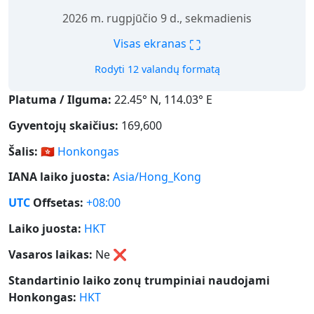
2026 m. rugpjūčio 9 d., sekmadienis
⛶
Visas ekranas
Rodyti 12 valandų formatą
Platuma / Ilguma:
22.45° N, 114.03° E
Gyventojų skaičius:
169,600
Šalis:
🇭🇰
Honkongas
IANA laiko juosta:
Asia/Hong_Kong
UTC
Offsetas:
+08:00
Laiko juosta:
HKT
Vasaros laikas:
Ne
❌
Standartinio laiko zonų trumpiniai naudojami
Honkongas:
HKT