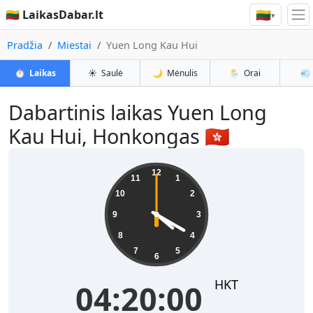
🇱🇹
🇱🇹 LaikasDabar.lt
▾
Pradžia
Miestai
Yuen Long Kau Hui
⏱️
Laikas
☀️
Saulė
🌙
Mėnulis
🌦️
Orai
💨
Dabartinis laikas Yuen Long
Kau Hui, Honkongas 🇭🇰
04:20:01
12
11
1
10
2
9
3
8
4
7
5
6
HKT
04:20:01