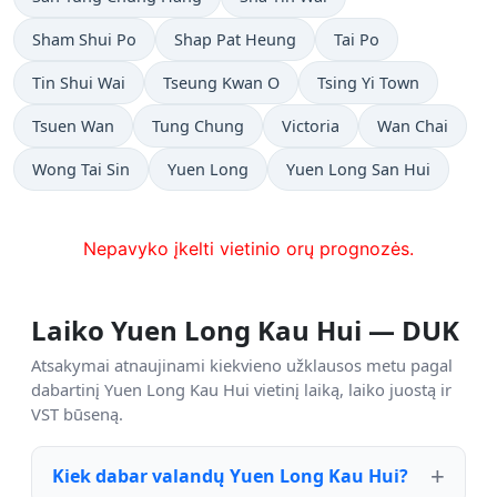
Sham Shui Po
Shap Pat Heung
Tai Po
Tin Shui Wai
Tseung Kwan O
Tsing Yi Town
Tsuen Wan
Tung Chung
Victoria
Wan Chai
Wong Tai Sin
Yuen Long
Yuen Long San Hui
Nepavyko įkelti vietinio orų prognozės.
Laiko Yuen Long Kau Hui — DUK
Atsakymai atnaujinami kiekvieno užklausos metu pagal
dabartinį Yuen Long Kau Hui vietinį laiką, laiko juostą ir
VST būseną.
Kiek dabar valandų Yuen Long Kau Hui?